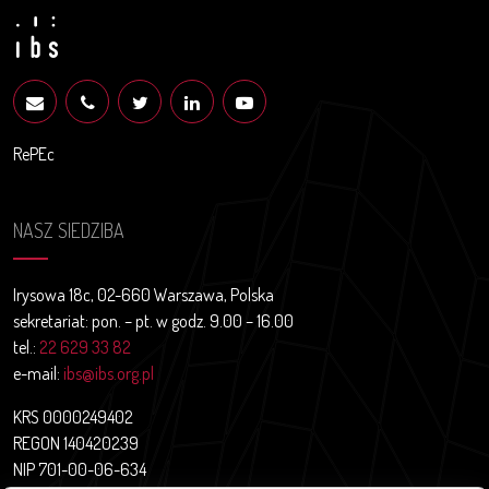
RePEc
NASZ SIEDZIBA
Irysowa 18c, 02-660 Warszawa, Polska
sekretariat: pon. – pt. w godz. 9.00 – 16.00
tel.:
22 629 33 82
e-mail:
ibs@ibs.org.pl
KRS 0000249402
REGON 140420239
NIP 701-00-06-634