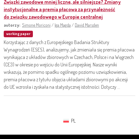
Związki zawodowe mniej liczne, ale silniejsze? Zmiany
instytucjonalne a premia płacowa za przynależność
do związku zawodowego w Europie centralnej
autorzy:
Simone Moriconi
/
Iga Magda
/
David Marsden
working paper
Korzystając z danych z Europejskiego Badania Struktury
Wynagrodzeń (ESES), analizujemy, jak zmieniała się premia płacowa
wynikająca z układów zbiorowych w Czechach, Polsce i na Węgrzech
(CE3) w okresie po wejściu do Unii Europejskiej. Nasze wyniki
wskazują, że pomimo spadku ogólnego poziomu uzwiązkowienia,
premia płacowa z tytułu objęcia układami zbiorowymi po akcesji
do UE wzrosła i zyskała na statystycznej istotności. Dotyczy ...
PL