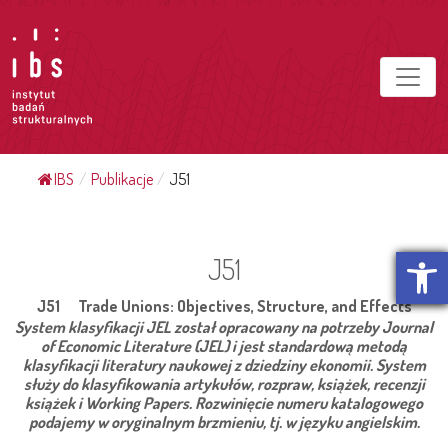
IBS
/
Publikacje
/
J51
Otwórz p
J51
J51 Trade Unions: Objectives, Structure, and Effects
System klasyfikacji JEL został opracowany na potrzeby Journal
of Economic Literature (JEL) i jest standardową metodą
klasyfikacji literatury naukowej z dziedziny ekonomii. System
służy do klasyfikowania artykułów, rozpraw, książek, recenzji
książek i Working Papers. Rozwinięcie numeru katalogowego
podajemy w oryginalnym brzmieniu, tj. w języku angielskim.