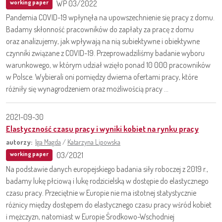
WP 03/2022
working paper
Pandemia COVID-19 wpłynęła na upowszechnienie się pracy z domu.
Badamy skłonność pracowników do zapłaty za pracę z domu
oraz analizujemy, jak wpływają na nią subiektywne i obiektywne
czynniki związane z COVID-19. Przeprowadziliśmy badanie wyboru
warunkowego, w którym udział wzięło ponad 10 000 pracowników
w Polsce. Wybierali oni pomiędzy dwiema ofertami pracy, które
różniły się wynagrodzeniem oraz możliwością pracy ...
2021-09-30
Elastyczność czasu pracy i wyniki kobiet na rynku pracy
autorzy:
Iga Magda
/
Katarzyna Lipowska
03/2021
working paper
Na podstawie danych europejskiego badania siły roboczej z 2019 r.,
badamy lukę płciową i lukę rodzicielską w dostępie do elastycznego
czasu pracy. Przeciętnie w Europie nie ma istotnej statystycznie
różnicy między dostępem do elastycznego czasu pracy wśród kobiet
i mężczyzn, natomiast w Europie Środkowo-Wschodniej