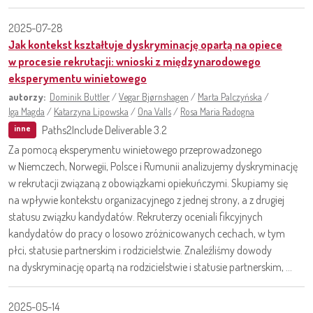
2025-07-28
Jak kontekst kształtuje dyskryminację opartą na opiece
w procesie rekrutacji: wnioski z międzynarodowego
eksperymentu winietowego
autorzy:
Dominik Buttler
/
Vegar Bjørnshagen
/
Marta Palczyńska
/
Iga Magda
/
Katarzyna Lipowska
/
Ona Valls
/
Rosa Maria Radogna
Paths2Include Deliverable 3.2
inne
Za pomocą eksperymentu winietowego przeprowadzonego
w Niemczech, Norwegii, Polsce i Rumunii analizujemy dyskryminację
w rekrutacji związaną z obowiązkami opiekuńczymi. Skupiamy się
na wpływie kontekstu organizacyjnego z jednej strony, a z drugiej
statusu związku kandydatów. Rekruterzy oceniali fikcyjnych
kandydatów do pracy o losowo zróżnicowanych cechach, w tym
płci, statusie partnerskim i rodzicielstwie. Znaleźliśmy dowody
na dyskryminację opartą na rodzicielstwie i statusie partnerskim, ...
2025-05-14