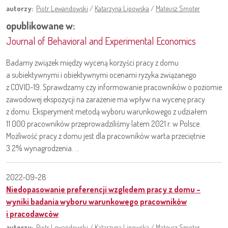
autorzy:
Piotr Lewandowski
/
Katarzyna Lipowska
/
Mateusz Smoter
opublikowane w:
Journal of Behavioral and Experimental Economics
Badamy związek między wyceną korzyści pracy z domu
a subiektywnymi i obiektywnymi ocenami ryzyka związanego
z COVID-19. Sprawdzamy czy informowanie pracowników o poziomie
zawodowej ekspozycji na zarażenie ma wpływ na wycenę pracy
z domu. Eksperyment metodą wyboru warunkowego z udziałem
11 000 pracowników przeprowadziliśmy latem 2021 r. w Polsce.
Możliwość pracy z domu jest dla pracowników warta przeciętnie
3.2% wynagrodzenia. ...
2022-09-28
Niedopasowanie preferencji względem pracy z domu –
wyniki badania wyboru warunkowego pracowników
i pracodawców
autorzy:
Piotr Lewandowski
/
Katarzyna Lipowska
/
Mateusz Smoter